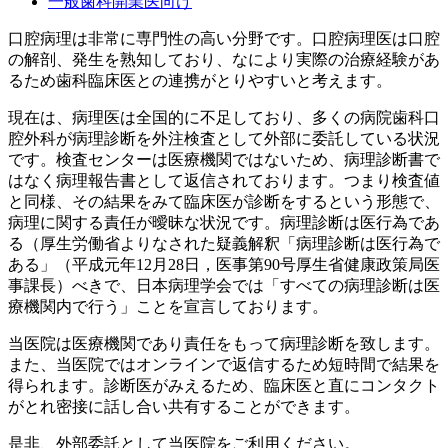
一般歯科開業医向け
口腔病理は非常に専門性の高い分野です。口腔病理医は口腔
の解剖、発生を熟知しており、なにより実際の治療経験があ
るため歯科臨床医との連携がとりやすいと考えます。
現在は、病理医は全国的に不足しており、多くの病院歯科口
腔外科が病理診断を外注検査として外部に委託している状況
です。検査センターは医療機関ではないため、病理診断書で
はなく病理報告書として返信されております。つまり検査値
と同様、その結果をみて臨床医が診断をするという形態で、
病理に関する責任が曖昧な状況です。病理診断は医行為であ
る（厚生労働省よりなされた疑義解釈「病理診断は医行為で
ある」（平成元年12月28日，医事第90号厚生省健康政策局医
事課長）べきで、日本病理学会では「すべての病理診断は医
療機関内で行う」ことを宣言しております。
当医院は医療機関であり責任をもって病理診断を致します。
また、当医院ではオンラインで返信するため短時間で結果を
得られます。診断医がみえるため、臨床医と直にコンタクト
がとれ密接に話し合い共有することができます。
是非、外部委託として当医院をご利用ください。