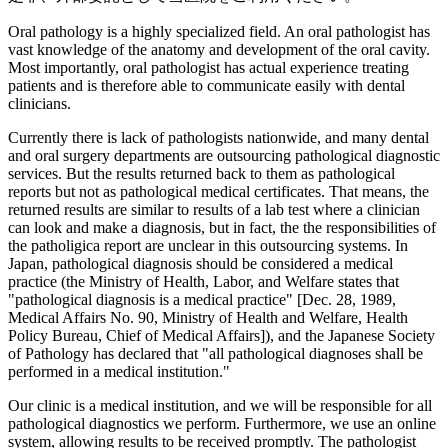
Oral pathology is a highly specialized field. An oral pathologist has
vast knowledge of the anatomy and development of the oral cavity.
Most importantly, oral pathologist has actual experience treating
patients and is therefore able to communicate easily with dental
clinicians.
Currently there is lack of pathologists nationwide, and many dental
and oral surgery departments are outsourcing pathological diagnostic
services. But the results returned back to them as pathological
reports but not as pathological medical certificates. That means, the
returned results are similar to results of a lab test where a clinician
can look and make a diagnosis, but in fact, the the responsibilities of
the patholigica report are unclear in this outsourcing systems. In
Japan, pathological diagnosis should be considered a medical
practice (the Ministry of Health, Labor, and Welfare states that
"pathological diagnosis is a medical practice" [Dec. 28, 1989,
Medical Affairs No. 90, Ministry of Health and Welfare, Health
Policy Bureau, Chief of Medical Affairs]), and the Japanese Society
of Pathology has declared that "all pathological diagnoses shall be
performed in a medical institution."
Our clinic is a medical institution, and we will be responsible for all
pathological diagnostics we perform. Furthermore, we use an online
system, allowing results to be received promptly. The pathologist